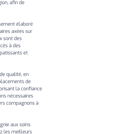
ion, afin de
usement élaboré
naires axées sur
x sont des
ccès à des
patissants et
de qualité, en
emplacements de
risant la confiance
ions nécessaires
chers compagnons à
gnie aux soins
z les meilleurs