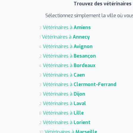
Trouvez des vétérinaires 
Sélectionnez simplement la ville où vous
Vétérinaires à
Amiens
3
Vétérinaires à
Annecy
1
Vétérinaires à
Avignon
4
Vétérinaires à
Besançon
2
Vétérinaires à
Bordeaux
4
Vétérinaires à
Caen
3
Vétérinaires à
Clermont-Ferrand
3
Vétérinaires à
Dijon
3
Vétérinaires à
Laval
2
Vétérinaires à
Lille
8
Vétérinaires à
Lorient
2
Vétérinaires à
Marseille
10