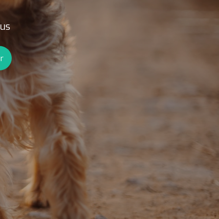
ous
r